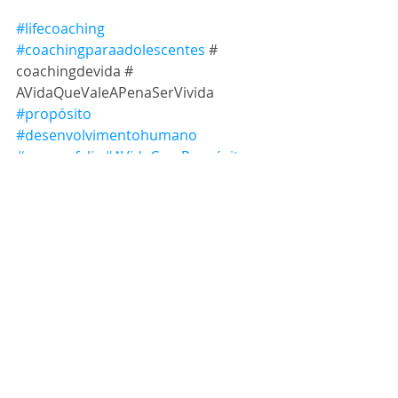
#lifecoaching
#coachingparaadolescentes
 # 
coachingdevida # 
AVidaQueValeAPenaSerVivida 
#propósito
#desenvolvimentohumano
#vemserfeliz
#AVidaComPropósito
#FLOW
#fluxo
 # florescer 
#flourish
 # 
coachingvocacional