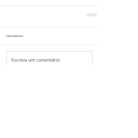
Comentários
Escreva um comentário
RENATA TABITH
CRP 44656 •
+55
(11) 99988-1694
•
rctabith@gmail.com